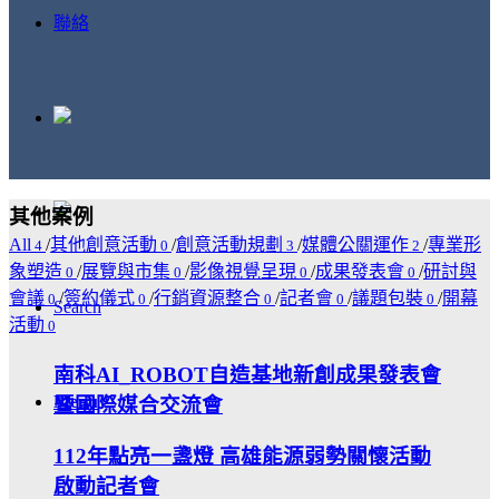
聯絡
其他案例
All
/
其他創意活動
/
創意活動規劃
/
媒體公關運作
/
專業形
4
0
3
2
象塑造
/
展覽與市集
/
影像視覺呈現
/
成果發表會
/
研討與
0
0
0
0
會議
/
簽約儀式
/
行銷資源整合
/
記者會
/
議題包裝
/
開幕
0
0
0
0
0
Search
活動
0
南科AI_ROBOT自造基地新創成果發表會
Menu
暨國際媒合交流會
112年點亮一盞燈 高雄能源弱勢關懷活動
啟動記者會