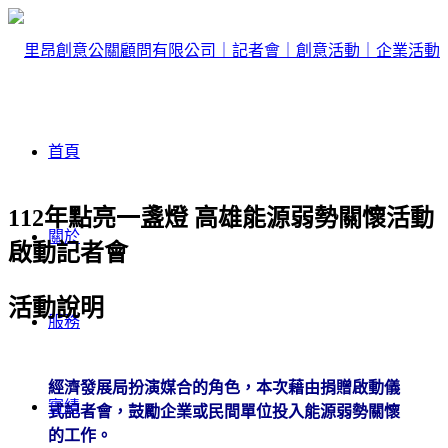
首頁
112年點亮一盞燈 高雄能源弱勢關懷活動
關於
啟動記者會
活動說明
服務
經濟發展局扮演媒合的角色，本次藉由捐贈啟動儀
實績
式記者會，鼓勵企業或民間單位投入能源弱勢關懷
的工作。